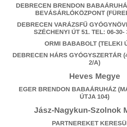
DEBRECEN BRENDON BABAÁRUHÁ
BEVÁSÁRLÓKÖZPONT (FÜREDI
DEBRECEN VARÁZSFŰ GYÓGYNÖVÉ
SZÉCHENYI ÚT 51. TEL: 06-30- 
ORMI BABABOLT (TELEKI Ú
DEBRECEN HÁRS GYÓGYSZERTÁR (4
2/A)
Heves Megye
EGER BRENDON BABAÁRUHÁZ (MÁ
ÚTJA 104)
Jász-Nagykun-Szolno
PARTNEREKET KERESÜ