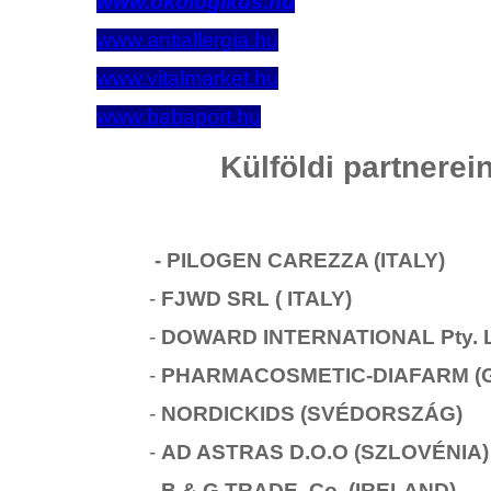
www.okologikus.hu
www.antiallergia.hu
www.vitalmarket.hu
www.babaport.hu
Külföldi partnerei
- PILOGEN CAREZZA (ITALY)
-
FJWD SRL ( ITALY)
-
DOWARD INTERNATIONAL Pty. L
-
PHARMACOSMETIC-DIAFARM
(
-
NORDICKIDS (SVÉDORSZÁG)
-
AD ASTRAS D.O.O (SZLOVÉNIA)
-
B & G TRADE Co (IRELAND)