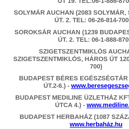
ÚT 19. TEL:06-1-886-870
SOLYMÁR AUCHAN (2083 SOLYMÁR, 
ÚT. 2. TEL: 06-26-814-700
SOROKSÁR AUCHAN (1239 BUDAPE
ÚT. 2. TEL: 06-1-888-870
SZIGETSZENTMIKLÓS AUCHA
SZIGETSZENTMIKLÓS, HÁROS ÚT 120. 
700)
BUDAPEST BÉRES EGÉSZSÉGTÁR (
ÚT.2-6.) -
www.beresegeszseg
BUDAPEST MEDILINE ÜZLETHÁZ KFT.
ÚTCA 4.) -
www.mediline
BUDAPEST HERBAHÁZ (1087 SZÁZAD
www.herbaház.hu