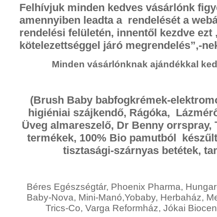
Felhívjuk minden kedves vásárlónk figy
a
mennyiben leadta a rendelését a web
rendelési felületén, innentől kezdve ezt 
kötelezettséggel járó megrendelés
”,-ne
Minden vásárlónknak ajándékkal ke
(Brush Baby babfogkrémek-elektromo
higiéniai szájkendő, Rágóka, Lázmérő 
Üveg almareszelő, Dr Benny orrspray, 
termékek, 100% Bio pamutból készűlt 
tisztasági-szárnyas betétek, t
Béres Egészségtár, Phoenix Pharma, Hunga
Baby-Nova, Mini-Manó,Yobaby, Herbaház, Medi
Trics-Co, Varga Reformház, Jókai Biocen