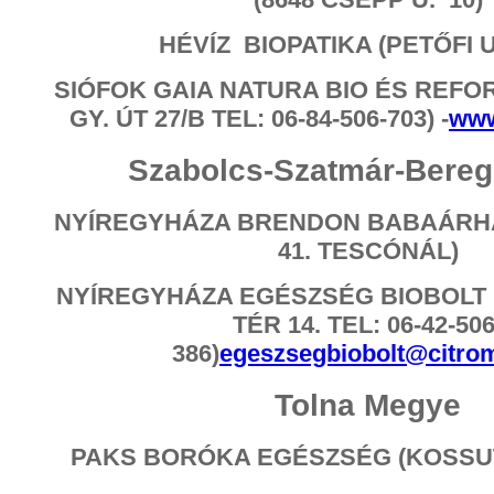
HÉVÍZ BIOPATIKA (PETŐFI U.
SIÓFOK GAIA NATURA BIO ÉS REFO
GY. ÚT 27/B TEL: 06-84-506-703) -
www
Szabolcs-Szatmár-Bere
NYÍREGYHÁZA BRENDON BABAÁRHÁ
41. TESCÓNÁL)
NYÍREGYHÁZA EGÉSZSÉG BIOBOLT 
TÉR 14. TEL: 06-42-506
386)
egeszsegbiobolt@citrom
Tolna Megye
PAKS BORÓKA EGÉSZSÉG (KOSSUTH 