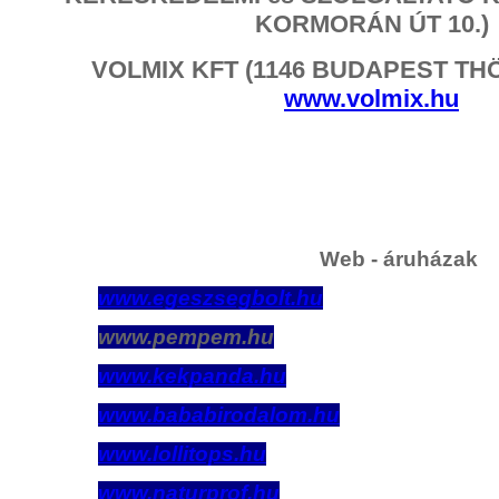
KORMORÁN ÚT 10.)
VOLMIX KFT (1146 BUDAPEST THÖ
www.volmix.hu
Web - áruházak
www.egeszsegbolt.hu
www.pempem.hu
www.kekpanda.hu
www.bababirodalom.hu
www.lollitops.hu
www.naturprof.hu