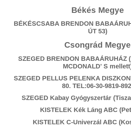
Békés Megye
BÉKÉSCSABA BRENDON BABAÁRUH
ÚT 53)
Csongrád Megye
SZEGED BRENDON BABAÁRUHÁZ (R
MCDONALD' S mellett
SZEGED PELLUS PELENKA DISZKONT
80. TEL:06-30-9819-892
SZEGED Kabay Gyógyszertár (Tisza L
KISTELEK Kék Láng ABC (Petőf
KISTELEK C-Univerzál ABC (Koss