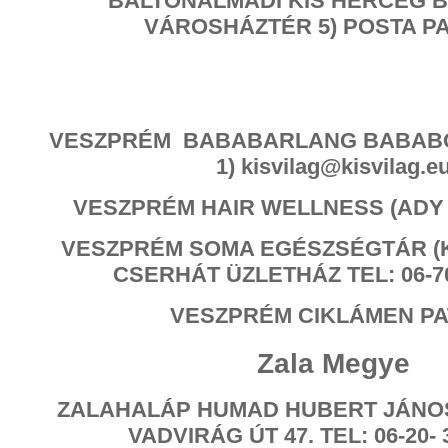
BALTONALMÁDI KIS HERCEG 
VÁROSHÁZTÉR 5) POSTA P
VESZPRÉM BABABARLANG BABABOL
1) kisvilag@kisvilag.e
VESZPRÉM HAIR WELLNESS (ADY 
VESZPRÉM SOMA EGÉSZSÉGTÁR (K
CSERHÁT ÜZLETHÁZ TEL: 06-70
VESZPRÉM CIKLÁMEN PA
Zala Megye
ZALAHALÁP HUMAD HUBERT JÁNOS
VADVIRÁG ÚT 47. TEL: 06-20- 