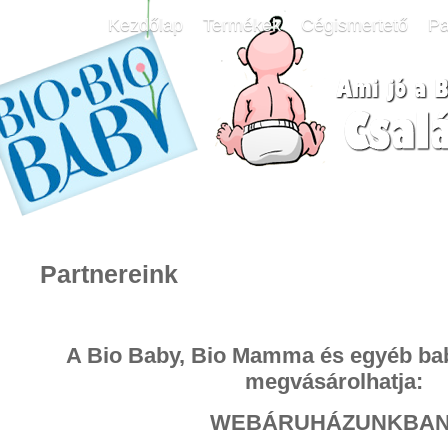
Kezdőlap
Termékek
Cégismertető
Pa
Partnereink
A Bio Baby, Bio Mamma és egyéb ba
megvásárolhatja
:
WEBÁRUHÁZUNKBAN