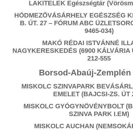
LAKITELEK Egészségtár (Vörösmar
HÓDMEZŐVÁSÁRHELY EGÉSZSÉG KI
B. ÚT. 27 – FÓRUM ABC ÜZLETSORO
9465-034)
MAKÓ RÉDAI ISTVÁNNÉ ILL
NAGYKERESKEDÉS (6900 KÁLVÁRIA ÚT
212-555
Borsod-Abaúj-Zemplén
MISKOLC SZINVAPARK BEVÁSÁRL
EMELET (BAJCSI-ZS. ÚT 2
MISKOLC GYÓGYNÖVÉNYBOLT (BAJ
SZINVA PARK I.EM)
MISKOLC AUCHAN (NEMSOKÁR