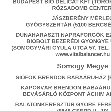
BUDAPEST BIO DELICAT KFT (TÖRÖK
RÓZSADOMB CENTER
JÁSZBERÉNY MÉRLE
GYÓGYSZERTÁR (5100 BERCSÉN
DUNAHARASZTI NAPRAFORGÓK EZ
BIOBOLT BEZERÉDI GYÖNGYE
(SOMOGYVÁRI GYULA UTCA 57. TEL: 06
www.vitalbalancer.hu
Somogy Megye
SIÓFOK BRENDON BABAÁRUHÁZ (FŐ
KAPOSVÁR BRENDON BABAÁRU
BEVÁSÁRLÓ KÖZPONT ÁCHIM AN
BALATONKERESZTÚR GYÖRE FER
(8648 CSEPP U. 10)