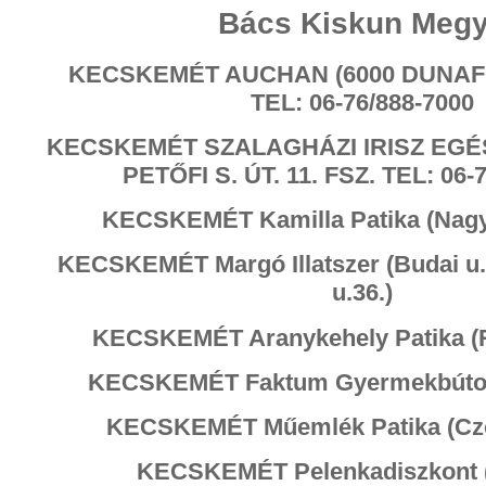
Bács Kiskun Meg
KECSKEMÉT AUCHAN (6000 DUNAFÖ
TEL: 06-76/888-700
0
KECSKEMÉT SZALAGHÁZI IRISZ EGÉ
PETŐFI S. ÚT. 11. FSZ. TEL: 06-
KECSKEMÉT Kamilla Patika (Nagyk
KECSKEMÉT Margó Illatszer (Budai u.
u.36.)
KECSKEMÉT Aranykehely Patika (Rá
KECSKEMÉT Faktum Gyermekbútor (
KECSKEMÉT Műemlék Patika (Czoll
KECSKEMÉT Pelenkadiszkont (N