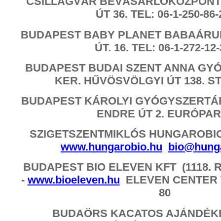
CSILLAGVÁR BEVÁSÁRLÓKÖZPONT 
ÚT 36. TEL: 06-1-250-86-
BUDAPEST BABY PLANET BABAÁRUH
ÚT. 16. TEL: 06-1-272-12-
BUDAPEST BUDAI SZENT ANNA GYÓG
KER. HŰVÖSVÖLGYI ÚT 138. S
BUDAPEST KÁROLYI GYÓGYSZERTÁR 
ENDRE ÚT 2. EURÓPAR
SZIGETSZENTMIKLÓS HUNGAROBIO (Ő
www.hungarobio.hu
bio@hung
BUDAPEST BIO ELEVEN KFT (1118. R
-
www.bioeleven.hu
ELEVEN CENTER TE
80
BUDAÖRS KACATOS AJÁNDÉKB