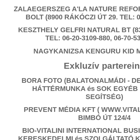
ZALAEGERSZEG A'LA NATURE REFO
BOLT (8900 RÁKÓCZI ÚT 29. TEL: 0
KESZTHELY GELFRI NATURAL BT (83
TEL: 06-20-3109-880, 06-70-5
NAGYKANIZSA KENGURU KID 
Exkluzív parterei
BORA FOTO (BALATONALMÁDI - DE
HÁTTÉRMUNKA és SOK EGYÉB
SEGÍTSÉG)
PREVENT MÉDIA KFT ( WWW.VITAL.
BIMBÓ ÚT 124/4
BIO-VITALINI INTERNATIONAL BU
KERESKEDELMI és SZOLGÁLTATÓ K