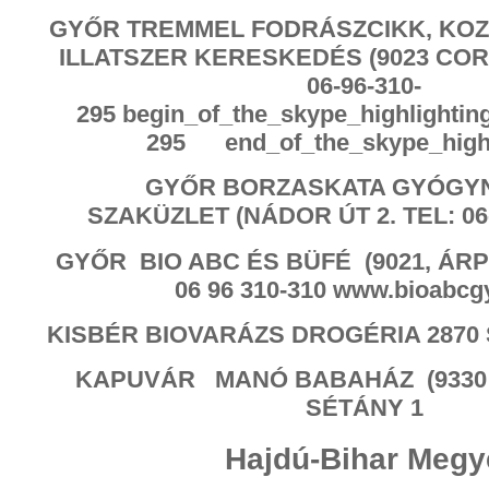
GYŐR TREMMEL FODRÁSZCIKK, KOZM
ILLATSZER KERESKEDÉS (9023 CORVI
06-
96-310-
295
begin_of_the_skype_highlightin
295
end_of_the_skype_high
GYŐR BORZASKATA GYÓGY
SZAKÜZLET (NÁDOR ÚT 2. TEL: 06-
GYŐR BIO ABC ÉS BÜFÉ (9021, ÁRPÁ
06 96 310-310 www.bioabcg
KISBÉR BIOVARÁZS DROGÉRIA 2870 
KAPUVÁR MANÓ BABAHÁZ (9330
SÉTÁNY 1
Hajdú-Bihar Megy