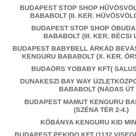
BUDAPEST STOP SHOP HŰVÖSVÖ
BABABOLT (II. KER. HŰVÖSVÖLGY
BUDAPEST STOP SHOP ÓBUD
BABABOLT (III. KER. BÉCSI Ú
BUDAPEST BABYBELL ÁRKÁD BEV
KENGURU BABABOLT (X. KER. ŐR
BUDAÖRS YOBABY KFT( SALUS
DUNAKESZI BAY WAY ÜZLETKÖZP
BABABOLT (NÁDAS ÚT 8
BUDAPEST MAMUT KENGURU BA
(SZÉNA TÉR 2-4.)
KŐBÁNYA KENGURU KID MI
BUDAPEST PEKIDO KFT (1132 VISEGR