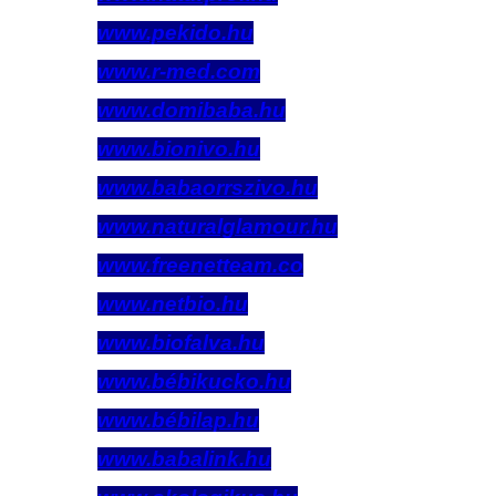
www.pekido.hu
www.r-med.com
www.domibaba.hu
www.bionivo.hu
www.babaorrszivo.hu
www.naturalglamour.hu
www.freenetteam.co
www.netbio.hu
www.biofalva.hu
www.bébikucko.hu
www.bébilap.hu
www.babalink.hu