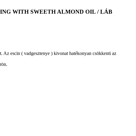
G WITH SWEETH ALMOND OIL / LÁB
őrt. Az escin ( vadgesztenye ) kivonat hatékonyan csökkenti az
rön.