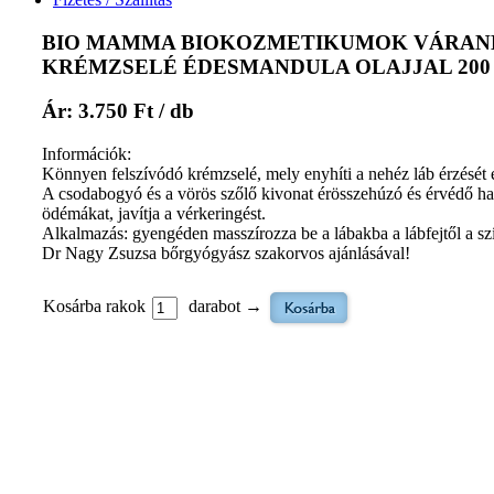
BIO MAMMA BIOKOZMETIKUMOK VÁRANDÓ
KRÉMZSELÉ ÉDESMANDULA OLAJJAL 200 ml E
Ár: 3.750 Ft / db
Információk:
Könnyen felszívódó krémzselé, mely enyhíti a nehéz láb érzését é
A csodabogyó és a vörös szőlő kivonat érösszehúzó és érvédő hatás
ödémákat, javítja a vérkeringést.
Alkalmazás: gyengéden masszírozza be a lábakba a lábfejtől a sz
Dr Nagy Zsuzsa bőrgyógyász szakorvos ajánlásával!
Kosárba rakok
darabot →