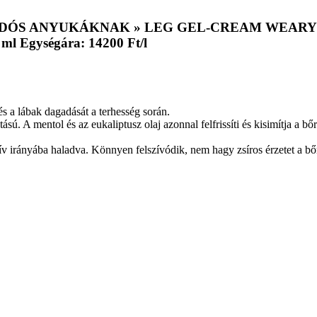
S ANYUKÁKNAK » LEG GEL-CREAM WEARYIN
gységára: 14200 Ft/l
s a lábak dagadását a terhesség során.
ú. A mentol és az eukaliptusz olaj azonnal felfrissíti és kisimítja a b
ív irányába haladva. Könnyen felszívódik, nem hagy zsíros érzetet a bő