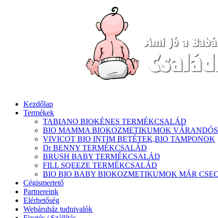
Kezdőlap
Termékek
TABIANO BIOKÉNES TERMÉKCSALÁD
BIO MAMMA BIOKOZMETIKUMOK VÁRANDÓ
VIVICOT BIO INTIM BETÉTEK,BIO TAMPONOK
Dr BENNY TERMÉKCSALÁD
BRUSH BABY TERMÉKCSALÁD
FILL SQEEZE TERMÉKCSALÁD
BIO BIO BABY BIOKOZMETIKUMOK MÁR CSE
Cégismertető
Partnereink
Elérhetőség
Webáruház tudnivalók
Fizetés / Szállítás